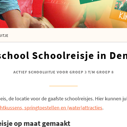
ITJE
school Schoolreisje in De
ACTIEF SCHOOLUITJE VOOR GROEP 3 T/M GROEP 8
is, de locatie voor de gaafste schoolreisjes. Hier kunnen ju
chtkussens, springtoestellen en (water)attracties
.
eisje op maat gemaakt