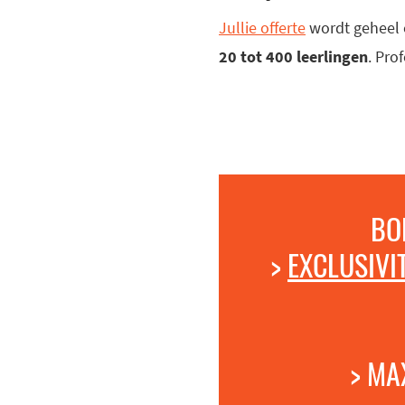
Jullie offerte
wordt geheel 
20 tot 400 leerlingen
. Pro
BO
>
EXCLUSIVIT
> MA