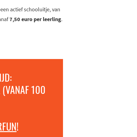
n actief schooluitje, van
Vanaf
7,50 euro per leerling
.
JD:
 (VANAF 100
RFUN
!