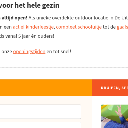
voor het hele gezin
 altijd open!
Als unieke overdekte outdoor locatie in De Ui
van een
actief kinderfeestje
,
compleet schooluitje
tot de
gaaf
ids vanaf 5 jaar én ouders!
jk onze
openingstijden
en tot snel!
KRUIPEN, SP