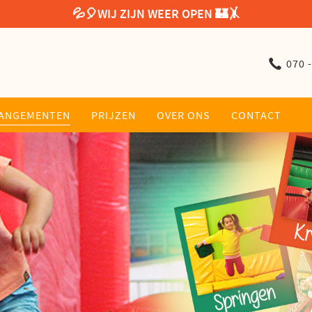
💦🎈WIJ ZIJN WEER OPEN 🏰🤸
070 
ANGEMENTEN
PRIJZEN
OVER ONS
CONTACT