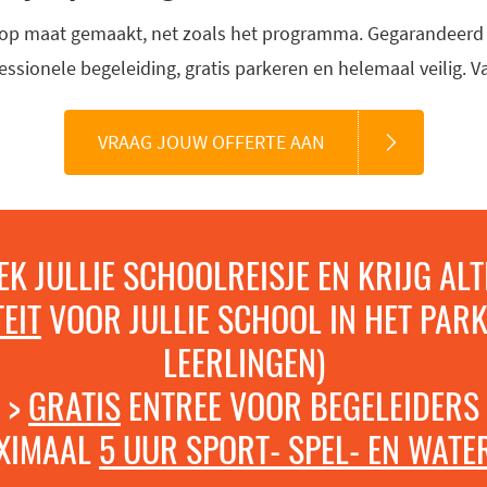
op maat gemaakt, net zoals het programma. Gegarandeerd ee
fessionele begeleiding, gratis parkeren en helemaal veilig. 
VRAAG JOUW OFFERTE AAN
EK JULLIE SCHOOLREISJE EN KRIJG ALTI
EIT
VOOR JULLIE SCHOOL IN HET PARK
LEERLINGEN)
>
GRATIS
ENTREE VOOR BEGELEIDERS
XIMAAL
5 UUR SPORT- SPEL- EN WATE