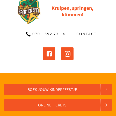
Kruipen, springen,
klimmen!
070 - 392 72 14
CONTACT
BOEK JOUW KINDERFEESTJE
ONLINE TICKETS